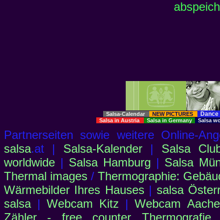
abspeich
Dance 
Salsa-Calendar
NEW PICTURES
Salsa in Austria
Salsa in Germany
Salsa w
Partnerseiten sowie weitere Online-
salsa
.at |
Salsa-Kalender
|
Salsa Clu
worldwide
|
Salsa Hamburg
|
Salsa Mü
Thermal images
/
Thermographie: Gebäu
Wärmebilder Ihres Hauses
|
salsa Öster
salsa
|
Webcam Kitz
|
Webcam Aachen
Zähler - free counter
Thermografie