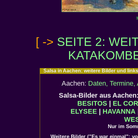
[ ->
SEITE 2: WEI
KATAKOMBE
Salsa in Aachen: weitere Bilder und link
Aachen:
Daten, Termine, 
Salsa-Bilder aus Aache
BESITOS
|
EL CO
ELYSEE
|
HAVANNA
WE
Nur im Som
Weitere Bilder ("Es war einmal": v