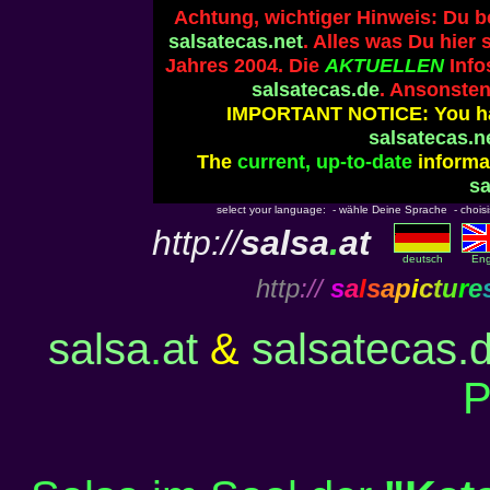
Achtung, wichtiger Hinweis: Du b
salsatecas.net
. Alles was Du hier 
Jahres 2004. Die
AKTUELLEN
Info
salsatecas.de
. Ansonsten
IMPORTANT NOTICE: You ha
salsatecas.n
The
current, up-to-date
informat
sa
select your language: - wähle Deine Sprache - choisiss
http://
salsa
.
at
deutsch
Eng
http
://
s
a
l
s
a
p
i
c
t
u
r
e
salsa
.
at
&
salsatecas.
P