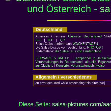
und Österreich -
sa
Deutschland
Adressen + Termine:
Clublisten Deutschland
, Stä
A-G
|
H-P
|
Q-Z
Salsa-Clubs sortiert nach
WOCHENTAGEN
Die Salsa-Discos von Deutschland:
PHOTOS !
Bildergalerie:
die Salsa-DJ´s von Deutschland
SCHWARZES BRETT:
Tanzpartner in Deutschl
Veranstaltungen in Deutschland, aktuelle Ergänzu
zur Clubliste
|
Konzerte, Veranstaltungshinweise
Allgemein / Verschiedenes
[an error occurred while processing this directive]
Diese Seite:
salsa-pictures.com/aa