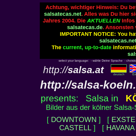
Achtung, wichtiger Hinweis: Du be
salsatecas.net
. Alles was Du hier s
Jahres 2004. Die
AKTUELLEN
Infos
salsatecas.de
. Ansonsten 
IMPORTANT NOTICE: You hav
salsatecas.ne
The
current, up-to-date
informati
sal
select your language: - wähle Deine Sprache - choisisse
http://
salsa.at
deutsch
En
http://
salsa-koeln
presents: Salsa in
K
Bilder aus der kölner Salsa
[
DOWNTOWN
] [
EXSTE
CASTELL
] [
HAVANA