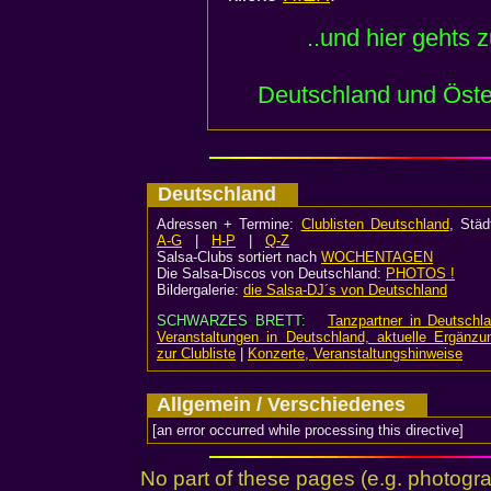
..und hier gehts 
Deutschland und Öste
Deutschland
Adressen + Termine:
Clublisten Deutschland
, Stä
A-G
|
H-P
|
Q-Z
Salsa-Clubs sortiert nach
WOCHENTAGEN
Die Salsa-Discos von Deutschland:
PHOTOS !
Bildergalerie:
die Salsa-DJ´s von Deutschland
SCHWARZES BRETT:
Tanzpartner in Deutschl
Veranstaltungen in Deutschland, aktuelle Ergänzu
zur Clubliste
|
Konzerte, Veranstaltungshinweise
Allgemein / Verschiedenes
[an error occurred while processing this directive]
No part of these pages (e.g. photogr