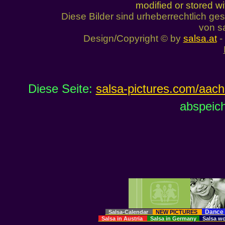
modified or stored wi
Diese Bilder sind urheberrechtlich 
von sa
Design/Copyright © by
salsa.at
- 
Diese Seite:
salsa-pictures.com/aac
abspeich
Dance 
Salsa-Calendar
NEW PICTURES
Salsa in Austria
Salsa in Germany
Salsa w