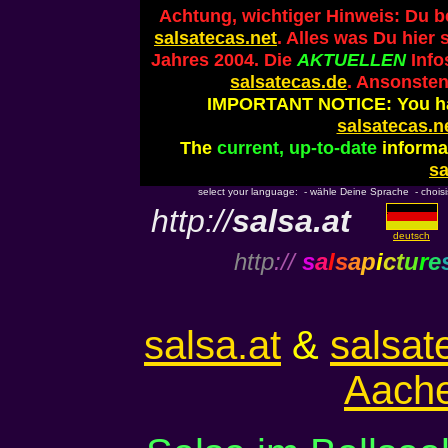
Achtung, wichtiger Hinweis: Du b
salsatecas.net
. Alles was Du hier 
Jahres 2004. Die
AKTUELLEN
Info
salsatecas.de
. Ansonsten
IMPORTANT NOTICE: You ha
salsatecas.n
The
current, up-to-date
informat
sa
select your language: - wähle Deine Sprache - choisiss
http://
salsa.at
deutsch
http
://
s
a
l
s
a
p
i
c
t
u
r
e
salsa.at
&
salsat
Aach