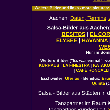
Weitere Bilder und links - more picture
Aachen:
Daten, Termine, 
Salsa-Bilder aus Aache
BESITOS
|
EL CO
ELYSEE
|
HAVANNA
WE
Nur im Som
Weitere Bilder ("Es war einmal": v
KURHAUS
|
LA FINESTRA
|
KATAK
|
CAFÉ RONCALLI
Eschweiler:
Uferlos
- Benelux:
Brü
Quinta
(c
Salsa - Bilder aus Städten i
Tanzpartner im Raum 
Tanzpartner Bundesweit: