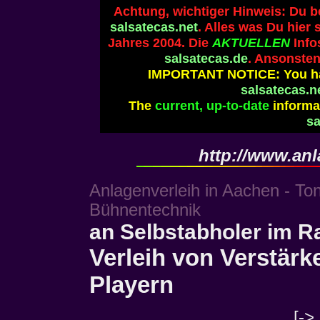
Achtung, wichtiger Hinweis: Du b
salsatecas.net
. Alles was Du hier 
Jahres 2004. Die
AKTUELLEN
Info
salsatecas.de
. Ansonsten
IMPORTANT NOTICE: You ha
salsatecas.n
The
current, up-to-date
informat
sa
http://www.anl
Anlagenverleih in Aachen - To
Bühnentechnik
an Selbstabholer im 
Verleih von Verstär
Playern
[->