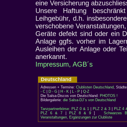
eine Versicherung abzuschlies
Unsere Haftung beschränk
Leihgebühr, d.h. insbesondere 
verschobene Veranstaltungen, 
Geräte defekt sind oder ein De
Anlage ggfs. vorher im Lager
Ausleihen der Anlage oder T
anerkannt.
Impressum, AGB´s
Deutschland
Adressen + Termine:
Clublisten Deutschland
, Städ
- C
|
D - G
|
H - K
|
L - P
|
Q-Z
Die Salsa-Discos von Deutschland:
PHOTOS !
Bildergalerie:
die Salsa-DJ´s von Deutschland
Tanzpartnerbörse:
PLZ 0 & 1
|
PLZ 2 & 3
|
PLZ 4 
PLZ 6 & 7
|
PLZ 8 & 9
]
Schwarzes Br
Veranstaltungen, Ergänzungen zur Clubliste