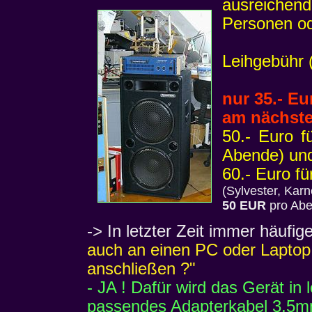
ausreichen
Personen od
Leihgebühr 
nur 35.- E
am nächste
50.- Euro f
Abende) un
60.- Euro f
(Sylvester, Karn
50 EUR
pro Abe
-> In letzter Zeit immer häufi
auch an einen PC oder Laptop
anschließen ?"
- JA ! Dafür wird das Gerät in 
passendes Adapterkabel 3,5mm