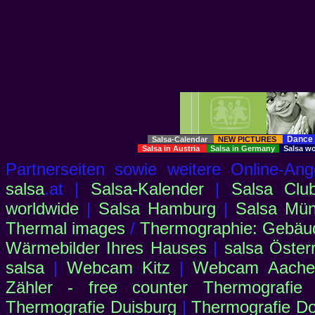
Dance 
Salsa-Calendar
NEW PICTURES
Salsa in Austria
Salsa in Germany
Salsa w
Partnerseiten sowie weitere Online-
salsa
.at |
Salsa-Kalender
|
Salsa Clu
worldwide
|
Salsa Hamburg
|
Salsa Mü
Thermal images
/
Thermographie: Gebäu
Wärmebilder Ihres Hauses
|
salsa Öster
salsa
|
Webcam Kitz
|
Webcam Aachen
Zähler - free counter
Thermografie
Thermografie Duisburg
|
Thermografie D