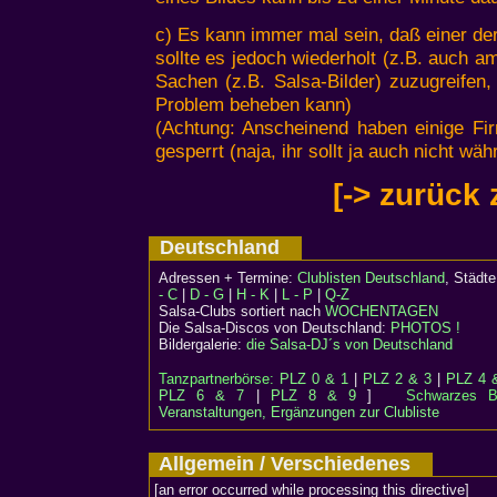
c) Es kann immer mal sein, daß einer der
sollte es jedoch wiederholt (z.B. auch a
Sachen (z.B. Salsa-Bilder) zuzugreifen
Problem beheben kann)
(Achtung: Anscheinend haben einige Fi
gesperrt (naja, ihr sollt ja auch nicht währ
[-> zurück
Deutschland
Adressen + Termine:
Clublisten Deutschland
, Städ
- C
|
D - G
|
H - K
|
L - P
|
Q-Z
Salsa-Clubs sortiert nach
WOCHENTAGEN
Die Salsa-Discos von Deutschland:
PHOTOS !
Bildergalerie:
die Salsa-DJ´s von Deutschland
Tanzpartnerbörse:
PLZ 0 & 1
|
PLZ 2 & 3
|
PLZ 4 
PLZ 6 & 7
|
PLZ 8 & 9
]
Schwarzes Br
Veranstaltungen, Ergänzungen zur Clubliste
Allgemein / Verschiedenes
[an error occurred while processing this directive]