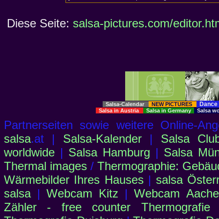
Diese Seite:
salsa-pictures.com/editor.ht
Dance 
Salsa-Calendar
NEW PICTURES
Salsa in Austria
Salsa in Germany
Salsa w
Partnerseiten sowie weitere Online-
salsa
.at |
Salsa-Kalender
|
Salsa Clu
worldwide
|
Salsa Hamburg
|
Salsa Mü
Thermal images
/
Thermographie: Gebäu
Wärmebilder Ihres Hauses
|
salsa Öster
salsa
|
Webcam Kitz
|
Webcam Aachen
Zähler - free counter
Thermografie