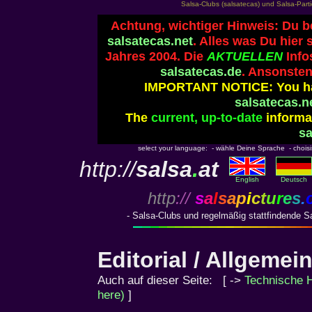
Salsa-Clubs (salsatecas) und Salsa-Parti
Achtung, wichtiger Hinweis: Du b
salsatecas.net
. Alles was Du hier 
Jahres 2004. Die
AKTUELLEN
Info
salsatecas.de
. Ansonsten
IMPORTANT NOTICE: You ha
salsatecas.n
The
current, up-to-date
informat
sa
select your language: - wähle Deine Sprache - choisiss
http://
salsa
.
at
English
Deutsch
http
://
s
a
l
s
a
p
i
c
t
u
r
e
s
.
- Salsa-Clubs und regelmäßig stattfindende S
Editorial / Allgemei
Auch auf dieser Seite: [ ->
Technische H
here)
]