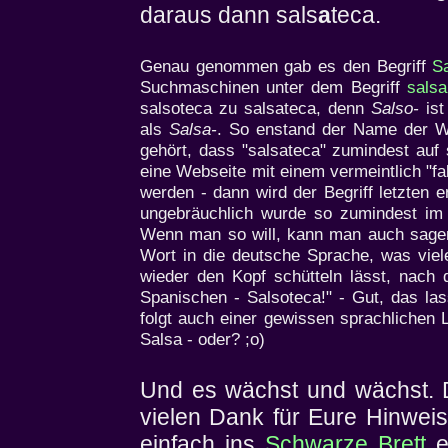
daraus dann sals
a
teca.
Genau genommen gab es den Begriff
S
Suchmaschinen unter dem Begriff
salsa
salsoteca zu salsateca, denn
Salso-
ist
als
Salsa-
. So enstand der Name der 
gehört, dass "salsateca" zumindest auf s
eine Webseite mit einem vermeintlich "fa
werden - dann wird der Begriff letzten 
ungebräuchlich wurde so zumindest im 
Wenn man so will, kann man auch sage
Wort in die deutsche Sprache, was viel
wieder den Kopf schütteln lässt, nach 
Spanischen - Salsoteca!" - Gut, das las
folgt auch einer gewissen sprachlichen L
Salsa - oder? ;o)
Und es wächst und wächst. D
vielen Dank für Eure Hinweis
einfach ins
Schwarze Brett
e