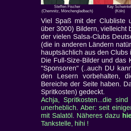
Steffen Fischer
Kay Schwinte
(Chemnitz, Mönchengladbach)
(Köln)
Viel Spaß mit der Clubliste u
über 3000) Bildern, vielleich
der vielen Salsa-Clubs Deut
(die in anderen Ländern natür
hauptsächlich aus den Clubs in
Die Full-Size-Bilder und das 
"Sponsoren" (..auch DU kann
den Lesern vorbehalten, die 
Bereiche der Seite haben. Dam
Spritkosten) gedeckt.
Achja, Spritkosten...die si
unerheblich. Aber: seit einiger
mit Salatöl. Näheres dazu
hi
Tankstelle, hihi !