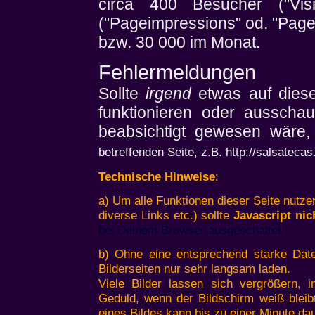
circa 400 Besucher ("Visi
("Pageimpressions" od. "Pagev
bzw. 30 000 im Monat.
Fehlermeldungen
Sollte
irgend
etwas auf diese
funktionieren oder ausschau
beabsichtigt gewesen wäre
betreffenden Seite, z.B. http://salsateca
Technische Hinweise
:
a) Um alle Funktionen dieser Seite nutze
diverse Links etc.) sollte
Javascript nic
bei Deinem Browser ausgeschaltet !
b) Ohne eine entsprechend starke Date
Bilderseiten nur sehr langsam laden.
Viele Bilder lassen sich vergrößern, 
Geduld, wenn der Bildschirm weiß bleib
eines Bildes kann bis zu einer Minute da