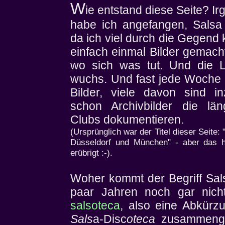
W
ie entstand diese Seite? I
habe ich angefangen, Salsa
da ich viel durch die Gegend
einfach einmal Bilder gemacht
wo sich was tut. Und die 
wuchs. Und fast jede Woche
Bilder, viele davon sind i
schon Archivbilder die lä
Clubs dokumentieren.
(Ursprünglich war der Titel dieser Seite:
Düsseldorf und München" - aber das h
erübrigt :-).
Woher kommt der Begriff Sa
paar Jahren noch gar nicht
salsoteca
, also eine Abkürz
Sals
a-Disc
oteca
zusammenge