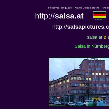
select your language: - wähle Deine Sprache - choisiss
http://
salsa.at
deutsch
http://
salsapictures.
salsa.at
&
Salsa in
Nürnber