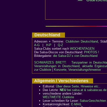
Deutschland
Adressen + Termine:
Clublisten Deutschland
, Stä
A-G
|
H-P
|
Q-Z
Salsa-Clubs sortiert nach
WOCHENTAGEN
Die Salsa-Discos von Deutschland:
PHOTOS !
Bildergalerie:
die Salsa-DJ´s von Deutschland
SCHWARZES BRETT:
Tanzpartner in Deutschl
Veranstaltungen in Deutschland, aktuelle Ergänzu
zur Clubliste
|
Konzerte, Veranstaltungshinweise
Allgemein / Verschiedenes
Editorial:
Über diese Seite, Hinweise etc..
Das Letzte:
NEU
bei salsa.at & salsatecas.de
verschiedene andere Länder:
WELTWEITE Clubliste
Leser schreiben für Leser:
Salsa-Geschichten
Kontaktmöglichkeit:
E-MAIL