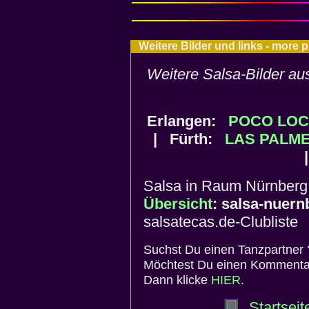
Weitere Bilder und links - more 
Weitere Salsa-Bilder a
Erlangen:
POCO LO
| Fürth:
LAS PALM
Salsa in Raum Nürnberg -
Übersicht
: salsa-nuern
salsatecas.de-Clubliste
Suchst Du einen Tanzpartner 
Möchtest Du einen Kommentar
Dann klicke
HIER
.
Startseit